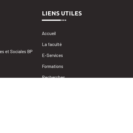
LIENS UTILES
Accueil
La faculté
es et Sociales BP
E-Services
Formations
Recherches
Coopérations
Informations utiles
des sciences juridiques, économiques et sociales de Marrakech, Unive