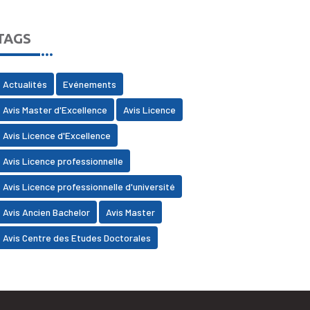
TAGS
Actualités
Evénements
Avis Master d'Excellence
Avis Licence
Avis Licence d'Excellence
Avis Licence professionnelle
Avis Licence professionnelle d'université
Avis Ancien Bachelor
Avis Master
Avis Centre des Etudes Doctorales