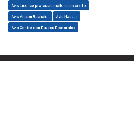
Avis Licence professionnelle d'université
Avis Ancien Bachelor
Avis Master
Avis Centre des Etudes Doctorales
Faculté des Sciences Juridiques, Economiques et
Sociales BP 2380, Daoudiate - Marrakech
+212 (0) 5 24 30 30 32