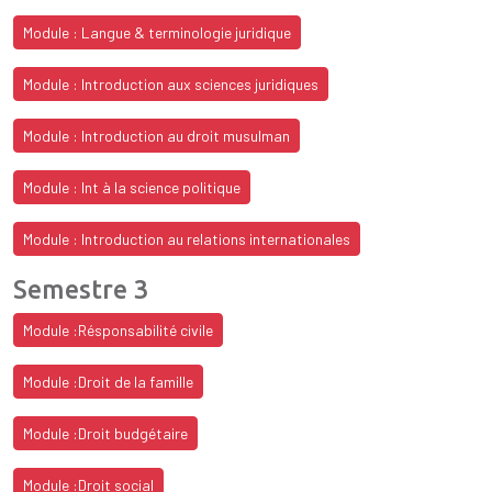
Module : Langue & terminologie juridique
Module : Introduction aux sciences juridiques
Module : Introduction au droit musulman
Module : Int à la science politique
Module : Introduction au relations internationales
Semestre 3
Module :Résponsabilité civile
Module :Droit de la famille
Module :Droit budgétaire
Module :Droit social