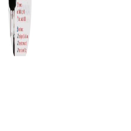
Appel à candidatures aux Bourses
destinées aux étudiant.es du cycle de
Master et équivalent pour l’année
universitaire 2025-26
25 mars 2026