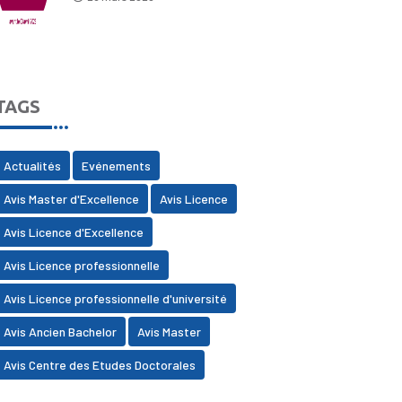
TAGS
Actualités
Evénements
Avis Master d'Excellence
Avis Licence
Avis Licence d'Excellence
Avis Licence professionnelle
Avis Licence professionnelle d'université
Avis Ancien Bachelor
Avis Master
Avis Centre des Etudes Doctorales