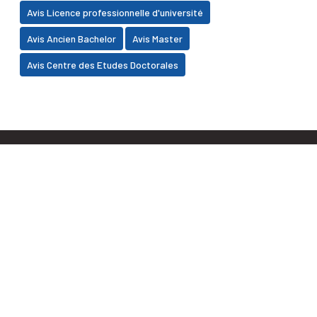
Avis Licence professionnelle d'université
Avis Ancien Bachelor
Avis Master
Avis Centre des Etudes Doctorales
Faculté des Sciences Juridiques, Economiques et
Sociales BP 2380, Daoudiate - Marrakech
+212 (0) 5 24 30 30 32