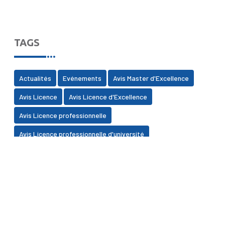
TAGS
Actualités
Evénements
Avis Master d'Excellence
Avis Licence
Avis Licence d'Excellence
Avis Licence professionnelle
Avis Licence professionnelle d'université
Avis Ancien Bachelor
Avis Master
Avis Centre des Etudes Doctorales