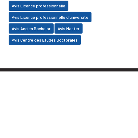
Avis Licence professionnelle
Avis Licence professionnelle d'université
Avis Ancien Bachelor
Avis Master
Avis Centre des Etudes Doctorales
Faculté des Sciences Juridiques, Economiques et
Sociales BP 2380, Daoudiate - Marrakech