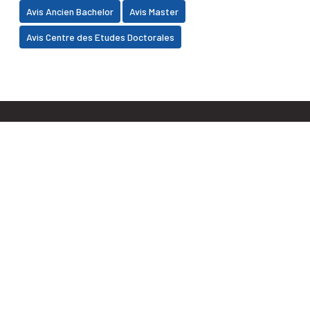
Avis Ancien Bachelor
Avis Master
Avis Centre des Etudes Doctorales
Faculté des Sciences Juridiques, Economiques et
Sociales BP 2380, Daoudiate - Marrakech
+212 (0) 5 24 30 30 32
+212 (0) 5 24 30 33 95