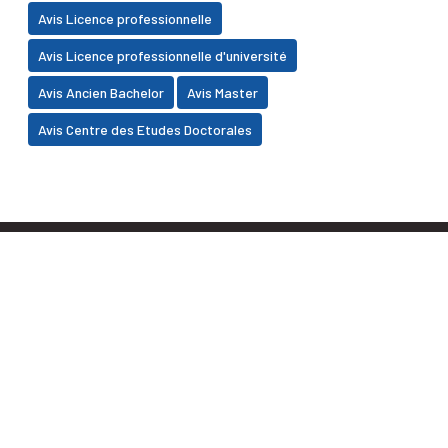
Avis Licence professionnelle
Avis Licence professionnelle d'université
Avis Ancien Bachelor
Avis Master
Avis Centre des Etudes Doctorales
Faculté des Sciences Juridiques, Economiques et
Sociales BP 2380, Daoudiate - Marrakech