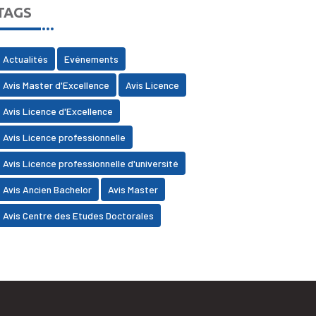
TAGS
Actualités
Evénements
Avis Master d'Excellence
Avis Licence
Avis Licence d'Excellence
Avis Licence professionnelle
Avis Licence professionnelle d'université
Avis Ancien Bachelor
Avis Master
Avis Centre des Etudes Doctorales