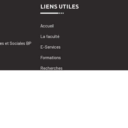
LIENS UTILES
Accueil
La faculté
es et Sociales BP
E-Services
Formations
Recherches
Coopérations
Informations utiles
des sciences juridiques, économiques et sociales de Marrakech, Unive