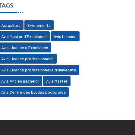
TAGS
Actualités
Evénements
Avis Master d'Excellence
Avis Licence
Avis Licence d'Excellence
Avis Licence professionnelle
Avis Licence professionnelle d'université
Avis Ancien Bachelor
Avis Master
Avis Centre des Etudes Doctorales