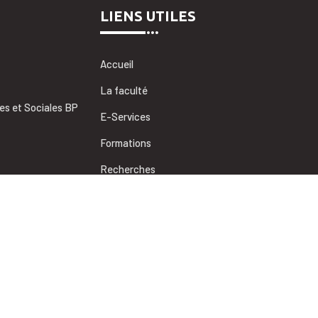
LIENS UTILES
Accueil
La faculté
es et Sociales BP
E-Services
Formations
Recherches
Coopérations
Informations utiles
des sciences juridiques, économiques et sociales de Marrakech, Unive