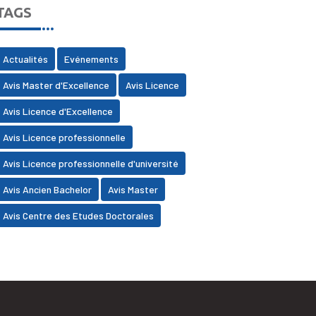
TAGS
Actualités
Evénements
Avis Master d'Excellence
Avis Licence
Avis Licence d'Excellence
Avis Licence professionnelle
Avis Licence professionnelle d'université
Avis Ancien Bachelor
Avis Master
Avis Centre des Etudes Doctorales