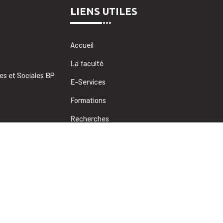
LIENS UTILES
Accueil
La faculté
es et Sociales BP
E-Services
Formations
Recherches
Coopérations
Informations utiles
des sciences juridiques, économiques et sociales de Marrakech, Unive