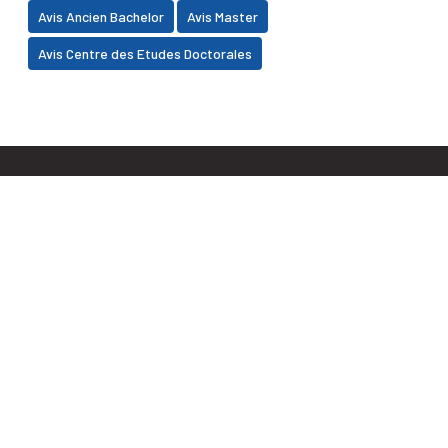
Avis Ancien Bachelor
Avis Master
Avis Centre des Etudes Doctorales
Faculté des Sciences Juridiques, Economiques et
Sociales BP 2380, Daoudiate - Marrakech
+212 (0) 5 24 30 30 32
+212 (0) 5 24 30 33 95